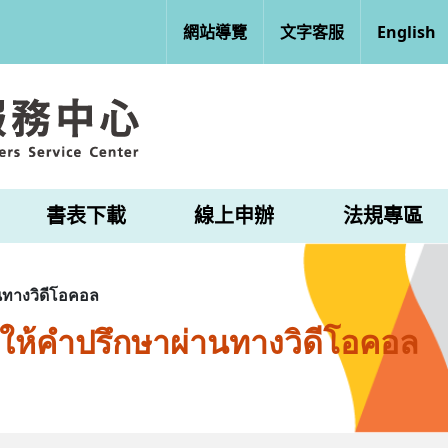
網站導覽
文字客服
English
書表下載
線上申辦
法規專區
ทางวิดีโอคอล
ให้คำปรึกษาผ่านทางวิดีโอคอล