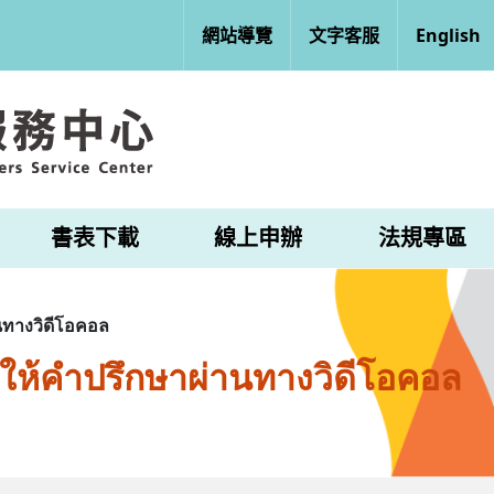
網站導覽
文字客服
English
書表下載
線上申辦
法規專區
ทางวิดีโอคอล
ให้คำปรึกษาผ่านทางวิดีโอคอล