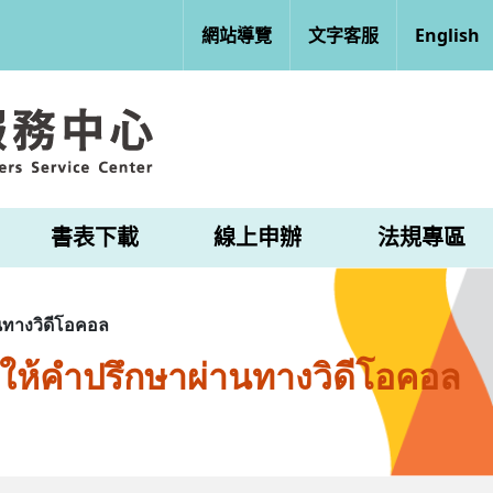
網站導覽
文字客服
English
書表下載
線上申辦
法規專區
ทางวิดีโอคอล
ให้คำปรึกษาผ่านทางวิดีโอคอล