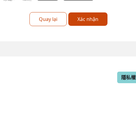
Quay lại
Xác nhận
隱私權