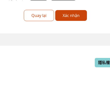
Quay lại
Xác nhận
隱私權