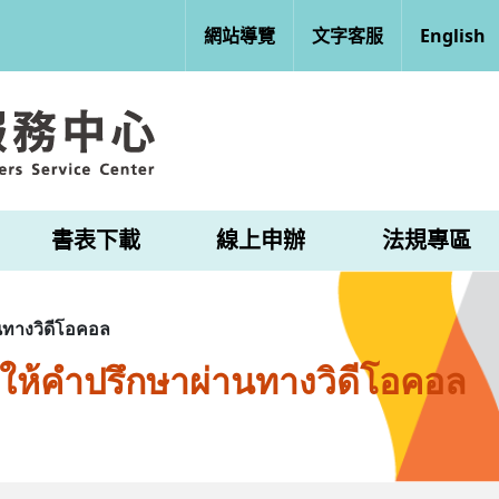
網站導覽
文字客服
English
書表下載
線上申辦
法規專區
ทางวิดีโอคอล
ให้คำปรึกษาผ่านทางวิดีโอคอล