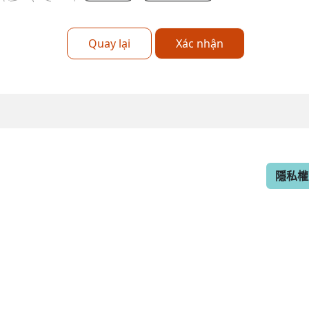
Quay lại
Xác nhận
隱私權