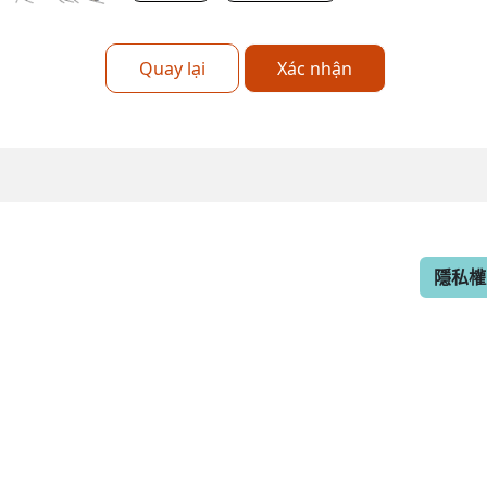
Quay lại
Xác nhận
隱私權