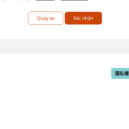
Quay lại
Xác nhận
隱私權