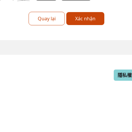
Quay lại
Xác nhận
隱私權