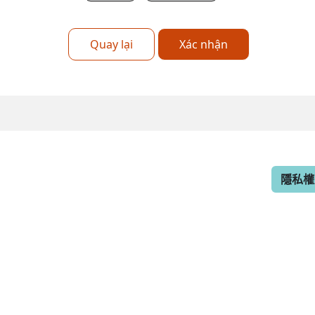
Quay lại
Xác nhận
隱私權