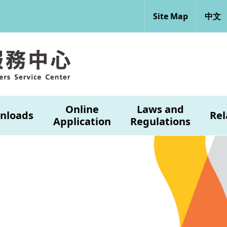
Site Map
中文
Online
Laws and
nloads
Rel
Application
Regulations