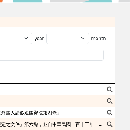
year
month
之外國人請假返國辦法第四條」
修正「雇主申請聘僱第二類外國人文件效期、申請程序及其他經中央主管機關規定之文件」第六點，並自中華民國一百十三年一月四日生效。