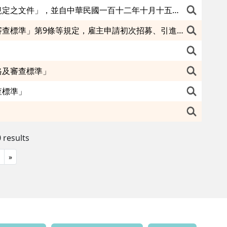
修正「雇主申請聘僱第三類外國人文件效期、申請程序及其他經中央主管機關規定之文件」，並自中華民國一百十二年十月十五日生效。
核釋「外國人從事就業服務法第四十六條第一項第八款至第十一款工作資格及審查標準」第9條等規定，雇主申請初次招募、引進及聘僱外國人之人數，經計算結果遇有小數點時，採無條件進位法，取整數計算，自即日生效。
格及審查標準」
查標準」
 results
»