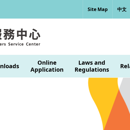
Site Map
中文
Online
Laws and
nloads
Rel
Application
Regulations