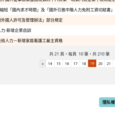
01起，縮短「國內求才時間」及「國外引進中階人力免附工資切結書」
僱外國人許可及管理辦法」部分規定
力-新增企業自訓
技術人力－新增家庭看護工雇主資格
共 21 頁，每頁 10
筆，共 210 筆
19
«
14
15
16
17
18
20
21
隱私權