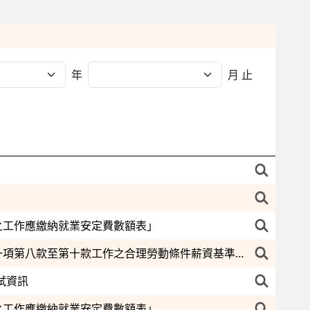
年
月 止
之工作應繳納就業安定費數額表」
核釋就業服務法第四十七條規定雇主在國內辦理招募本國人從事第四十六條第一項第八款至第十款工作之合理勞動條件薪資基準如下，並自即日生效
試資訊
之工作應繳納就業安定費數額表」