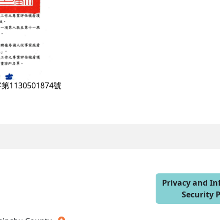
1130501874號
Privacy and I
Security P