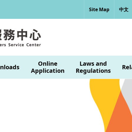
Site Map
中文
Online
Laws and
nloads
Rel
Application
Regulations