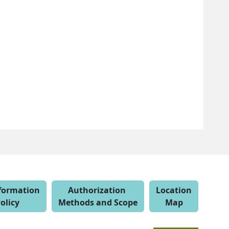
nformation
Authorization
Location
olicy
Methods and Scope
Map