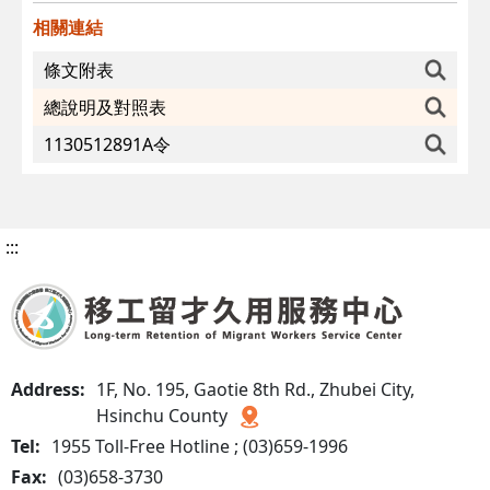
相關連結
條文附表
總說明及對照表
1130512891A令
:::
Address:
1F, No. 195, Gaotie 8th Rd., Zhubei City,
Hsinchu County
Tel:
1955 Toll-Free Hotline ; (03)659-1996
Fax:
(03)658-3730