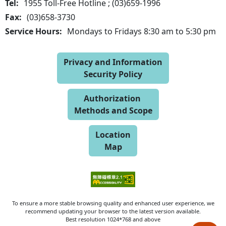
Tel:
1955 Toll-Free Hotline ; (03)659-1996
Fax:
(03)658-3730
Service Hours:
Mondays to Fridays 8:30 am to 5:30 pm
Privacy and Information
Security Policy
Authorization
Methods and Scope
Location
Map
To ensure a more stable browsing quality and enhanced user experience, we
recommend updating your browser to the latest version available.
Best resolution 1024*768 and above