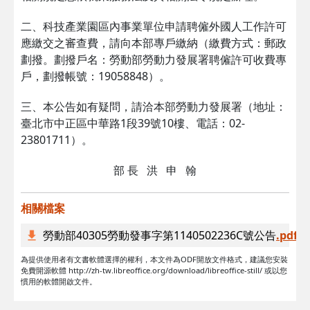
二、科技產業園區內事業單位申請聘僱外國人工作許可
應繳交之審查費，請向本部專戶繳納（繳費方式：郵政
劃撥。劃撥戶名：勞動部勞動力發展署聘僱許可收費專
戶，劃撥帳號：19058848）。
三、本公告如有疑問，請洽本部勞動力發展署（地址：
臺北市中正區中華路1段39號10樓、電話：02-
23801711）。
部 長 洪 申 翰
相關檔案
勞動部40305勞動發事字第1140502236C號公告
.pdf
為提供使用者有文書軟體選擇的權利，本文件為ODF開放文件格式，建議您安裝
免費開源軟體 http://zh-tw.libreoffice.org/download/libreoffice-still/ 或以您
慣用的軟體開啟文件。