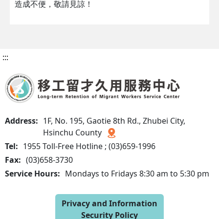
造成不便，敬請見諒！
:::
Address:
1F, No. 195, Gaotie 8th Rd., Zhubei City,
Hsinchu County
Tel:
1955 Toll-Free Hotline ; (03)659-1996
Fax:
(03)658-3730
Service Hours:
Mondays to Fridays 8:30 am to 5:30 pm
Privacy and Information
Security Policy