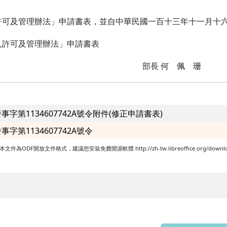
可及管理辦法」申請書表，並自中華民國一百十三年十一月十
許可及管理辦法」申請書表
部長 何 佩 珊
發事字第1134607742A號令附件(修正申請書表)
事字第1134607742A號令
開放文件格式，建議您安裝免費開源軟體 http://zh-tw.libreoffice.org/download/