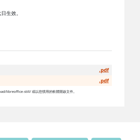
六日生效。
.pdf
.pdf
libreoffice-still/ 或以您慣用的軟體開啟文件。