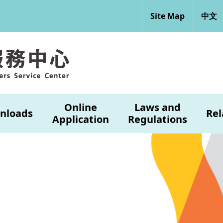
Site Map
中文
Online
Laws and
nloads
Rel
Application
Regulations