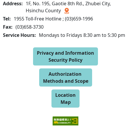
Address:
1F, No. 195, Gaotie 8th Rd., Zhubei City,
Hsinchu County
Tel:
1955 Toll-Free Hotline ; (03)659-1996
Fax:
(03)658-3730
Service Hours:
Mondays to Fridays 8:30 am to 5:30 pm
Privacy and Information
Security Policy
Authorization
Methods and Scope
Location
Map