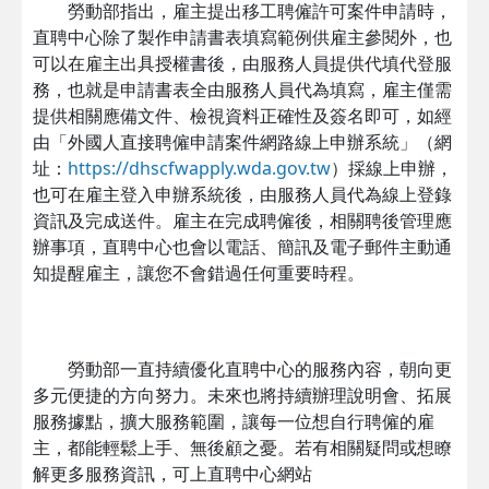
勞動部指出，雇主提出移工聘僱許可案件申請時，
直聘中心除了製作申請書表填寫範例供雇主參閱外，也
可以在雇主出具授權書後，由服務人員提供代填代登服
務，也就是申請書表全由服務人員代為填寫，雇主僅需
提供相關應備文件、檢視資料正確性及簽名即可，如經
由「外國人直接聘僱申請案件網路線上申辦系統」（網
址：
https://dhscfwapply.wda.gov.tw
）採線上申辦，
也可在雇主登入申辦系統後，由服務人員代為線上登錄
資訊及完成送件。雇主在完成聘僱後，相關聘後管理應
辦事項，直聘中心也會以電話、簡訊及電子郵件主動通
知提醒雇主，讓您不會錯過任何重要時程。
勞動部一直持續優化直聘中心的服務內容，朝向更
多元便捷的方向努力。未來也將持續辦理說明會、拓展
服務據點，擴大服務範圍，讓每一位想自行聘僱的雇
主，都能輕鬆上手、無後顧之憂。若有相關疑問或想瞭
解更多服務資訊，可上直聘中心網站