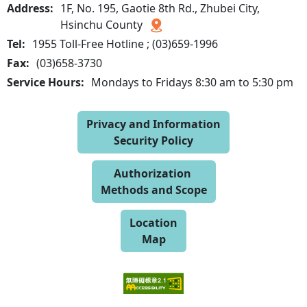
Address:
1F, No. 195, Gaotie 8th Rd., Zhubei City,
Hsinchu County
Tel:
1955 Toll-Free Hotline ; (03)659-1996
Fax:
(03)658-3730
Service Hours:
Mondays to Fridays 8:30 am to 5:30 pm
Privacy and Information
Security Policy
Authorization
Methods and Scope
Location
Map