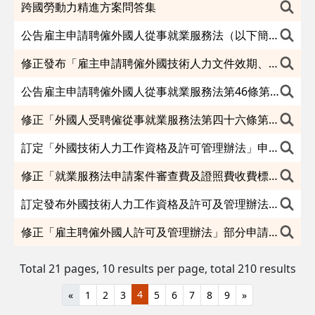
跨國勞動力精進方案問答集
公告雇主申請聘僱外國人從事就業服務法（以下簡稱本法）第46條第1項第8款至第11款規定工作(即第2類外國人及外國技術人力)應採網路傳輸申請方式申請項目，並自中華民國115年1月1日生效。
修正發布「雇主申請聘僱外國技術人力文件效期、申請程序及其他經中央主管機關規定之文件」，並自中華民國一百十五年一月一日生效
公告雇主申請聘僱外國人從事就業服務法第46條第1項第8款至第10款規定工作、雇主或外國人申請從事就業服務法第46條第1項第8款至第11款規定工作之外國人轉換雇主或工作，及雇主申請聘僱外國技術人力從事就業服務法第46條第1項第11款規定工作之應備文件，由本部自網路查知者，得予免附該應備文件，並自中華民國115年1月1日生效。
修正「外國人受聘僱從事就業服務法第四十六條第一項第八款至第十一款規定工作之轉換雇主或工作程序準則」部分申請書表，並自中華民國一百十五年一月一日生效。
訂定「外國技術人力工作資格及許可管理辦法」申請書表，並自中華 民國一百十五年一月一日生效。
修正「就業服務法申請案件審查費及證照費收費標準」第二條、第六條。
訂定發布外國技術人力工作資格及許可及管理辦法及其相關授權公告
修正「雇主聘僱外國人許可及管理辦法」部分申請書表，並自中華 民國一百十五年一月一日生效。
Total 21 pages, 10 results per page,
total 210 results
4
«
1
2
3
5
6
7
8
9
»