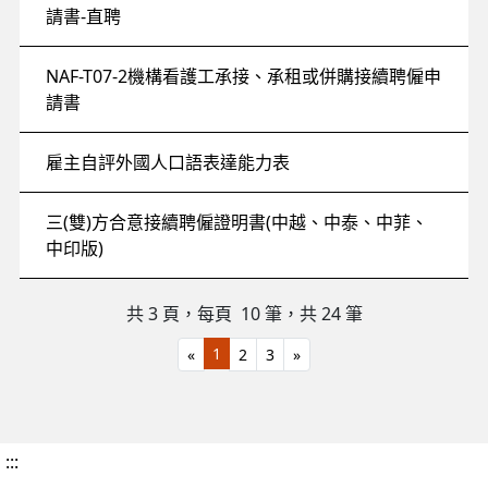
請書-直聘
NAF-T07-2機構看護工承接、承租或併購接續聘僱申
請書
雇主自評外國人口語表達能力表
三(雙)方合意接續聘僱證明書(中越、中泰、中菲、
中印版)
共 3 頁，每頁 10
筆，共 24 筆
1
«
2
3
»
:::