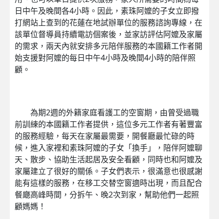
日中午及晚間各4小時。因此，素珠阿嬤的子女立即撥
打網站上查到的花蓮在地試辦單位的服務諮詢專線，在
該單位督導員持續電訪個案後，並家訪評估阿嬤及家屬
的需求，兩天內就安排多元陪伴服務的本國籍工作者開
始支援對阿嬤的每日中午4小時及晚間4小時的陪伴照
顧。
為期2週的外籍家庭看護工的空窗期，由曾受過職
前訓練的本國籍工作者提供，這位多元工作者有著豐富
的服務經驗，每天在家屬最需要，開餐廳最忙碌的時
候，進入家裡和素珠阿嬤的子女「換手」，陪伴阿嬤聊
天、散步、協助生活起居及安全看顧，同時也和阿嬤及
家屬建立了很好的關係。子女們表示，很滿意也很感謝
能有這樣的服務，在移工交替空窗適時出現，而且配合
餐廰高峰時間，分拆午、晚2次到家，幫助他們一起照
顧媽媽！