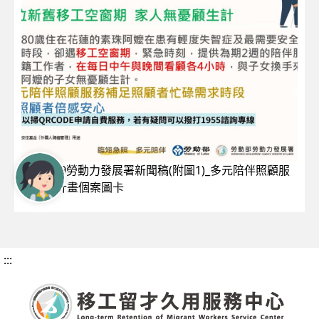
1140529勞動力發展署新聞稿(附圖1)_多元陪伴照顧服
務試辦計畫個案圖卡
:::