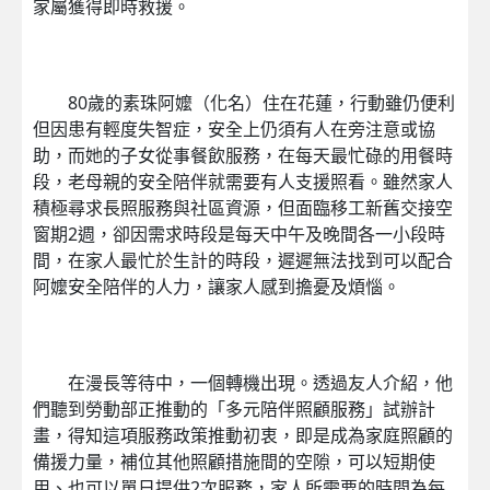
家屬獲得即時救援。
80歲的素珠阿嬤（化名）住在花蓮，行動雖仍便利
但因患有輕度失智症，安全上仍須有人在旁注意或協
助，而她的子女從事餐飲服務，在每天最忙碌的用餐時
段，老母親的安全陪伴就需要有人支援照看。雖然家人
積極尋求長照服務與社區資源，但面臨移工新舊交接空
窗期2週，卻因需求時段是每天中午及晚間各一小段時
間，在家人最忙於生計的時段，遲遲無法找到可以配合
阿嬤安全陪伴的人力，讓家人感到擔憂及煩惱。
在漫長等待中，一個轉機出現。透過友人介紹，他
們聽到勞動部正推動的「多元陪伴照顧服務」試辦計
畫，得知這項服務政策推動初衷，即是成為家庭照顧的
備援力量，補位其他照顧措施間的空隙，可以短期使
用、也可以單日提供2次服務，家人所需要的時間為每