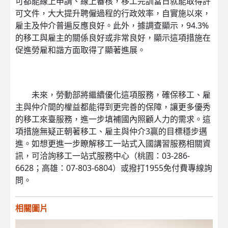
可都能線上申請、線上審核，移工完訓當日就能取得許
可文件，大大提升聘僱過程的行政效率，自實施以來，
雇主及仲介普遍反應良好。此外，據調查顯示，94.3%
的移工與雇主的關係良好或非常良好，顯示這項措施在
促進勞雇和諧方面取得了顯著進展。
未來，勞動部將繼續優化這項服務，確保移工、雇
主與仲介間的權益都能得到更完善的保障，讓更多優秀
的移工來臺服務，進一步填補國內照顧人力的需求。這
項措施無疑正朝著移工、雇主與仲介3贏的目標穩步邁
進。如想更進一步瞭解移工一站式入國講習服務相關資
訊，可洽詢移工一站式服務中心（桃園：03-286-
6628；高雄：07-803-6804）或撥打1955免付費專線詢
問。
相關圖片