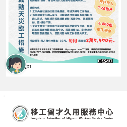
災後重建01
:::