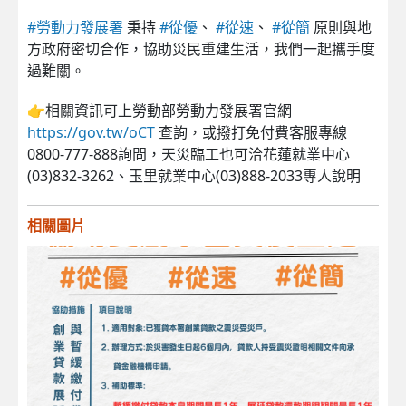
#勞動力發展署
秉持
#從優
、
#從速
、
#從簡
原則與地
方政府密切合作，協助災民重建生活，我們一起攜手度
過難關。
👉相關資訊可上勞動部勞動力發展署官網
https://gov.tw/oCT
查詢，或撥打免付費客服專線
0800-777-888詢問，天災臨工也可洽花蓮就業中心
(03)832-3262、玉里就業中心(03)888-2033專人說明
相關圖片