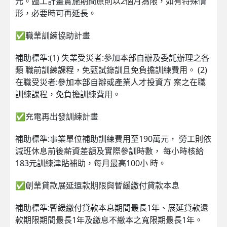
元。臨工計畫實施期間原則以2個月為限，如有特殊情
形，必要時可再延長。
✅職業訓練協助計畫
補助標準:(1) 失業受災者:參加本部自辦及委託辦理之各
類 職前訓練課程，免甄試錄訓且免負擔訓練費用。 (2)
在職受災者:參加本部自辦或產業人才投資方 案之在職
訓練課程，免負擔訓練費用。
✅充電再出發訓練計畫
補助標準:事業單位補助訓練費用至190萬元， 勞工則依
減班休息前後薪資差額及實際參訓時數， 每小時核給
183元訓練津貼補助，每月最高100小 時。
✅創業貸款展延還款期限與暫緩繳付貸款本息
補助標準:暫緩繳付貸款本息期間最長1年、展延貸款還
款期限期間最長1年及繳息不繳本之寬限期最長1年。