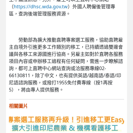
（
https://dhsc.wda.gov.tw
）外國人聘僱後管理專
區，查詢後端管理服務資源。
勞動部為擴大推動直聘專案選工服務，協助直聘雇
主自境外引進更多工作類別的移工，已持續透過雙邊會
議與各移工來源國進行協商。另雇主如對於直聘各服務
項目內容或申辦移工過程有任何疑問，需進一步瞭解諮
詢，都可上直聘中心網站查詢或洽服務專線02-
66130811，除了中文，也有提供英語/越南語/泰語/印
尼語諮詢服務，或撥打1955免付費專線（按1再按
5），將由專人提供服務。
相關圖片