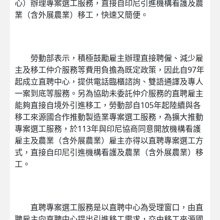
心）辦理專案選工服務，直接自印尼引進機構看護及農
業（含外展農業）移工，快速又簡便。
勞動部表示，積極鼓勵雇主辦理直接聘僱、減少雇
主及移工仲介服務等費用負擔為既定政策，因此自97年
起成立直聘中心，提供電話臨櫃諮詢、雙語通譯及專人
一案到底等服務。另為協助未委託仲介服務的直聘雇主
能夠直接自境外引進移工，勞動部自105年起陸續與各
移工來源國合作推動製造業專案選工服務，為擴大推動
專案選工服務，於113年與印尼協商同意開放機構看護
雇主及農業（含外展農業）雇主亦得以直聘專案選工方
式，直接自印尼引進機構看護及農業（含外展農業）移
工。
直聘專案選工服務是以直聘中心為受理窗口，由直
聘雇主向直聘中心提出引進移工需求，交由移工來源國