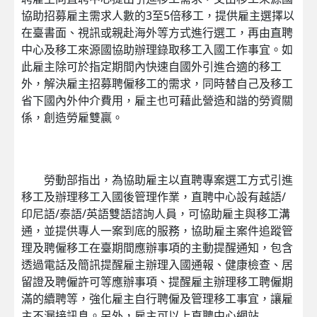
協助招募雇主需求人數的3至5倍移工，提供雇主選擇以
在臺書面、視訊或親赴海外等方式進行選工，再由直聘
中心及移工來源國協助辦理錄取移工入國工作事宜。如
此雇主除可於指定期間內快速自國外引進合適的移工
外，解決雇主招募聘僱移工的需求，同時替自己及移工
省下國內外仲介費用，雇主也可藉此營造和諧的勞資關
係，創造勞雇雙贏。
勞動部指出，為協助雇主以直聘專案選工方式引進
移工及辦理移工入國後管理作業，直聘中心設有越語/
印尼語/泰語/英語雙語諮詢人員，可協助雇主與移工溝
通，並提供專人一案到底的服務，協助雇主案件追蹤管
理及聘僱移工在臺期間應辦事項的主動提醒通知，包含
透過電話及簡訊提醒雇主辦理入國通報、健康檢查、居
留證及聘僱許可等應辦事項、提醒雇主辦理移工聘僱期
滿的續聘等，強化雇主自行聘僱及管理移工事宜，讓雇
主不漏接訊息。另外，雇主可以上直聘中心網站