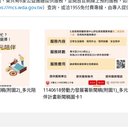
東共有6家公益團體提供服務，並開放官網線上預約服務，如
ps://mcs.wda.gov.tw
）查詢，或洽1955免付費專線，由專人
稿(附圖2)_多元陪
1140618勞動力發展署新聞稿(附圖1)_多
伴計畫新聞稿圖卡1