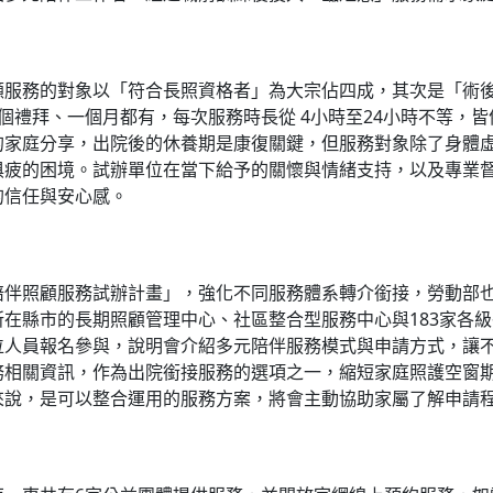
務的對象以「符合長照資格者」為大宗佔四成，其次是「術後
個禮拜、一個月都有，每次服務時長從 4小時至24小時不等，
的家庭分享，出院後的休養期是康復關鍵，但服務對象除了身體
俱疲的困境。試辦單位在當下給予的關懷與情緒支持，以及專業
的信任與安心感。
照顧服務試辦計畫」，強化不同服務體系轉介銜接，勞動部也
在縣市的長期照顧管理中心、社區整合型服務中心與183家各級
位人員報名參與，說明會介紹多元陪伴服務模式與申請方式，讓
務相關資訊，作為出院銜接服務的選項之一，縮短家庭照護空窗
來說，是可以整合運用的服務方案，將會主動協助家屬了解申請