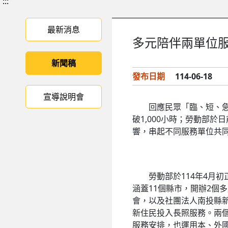
:::
最新消息
多元陪伴兩單位服
新聞稿
發布日期
114-06-18
宣導說明會
回應民眾「臨、短、急」
破1,000小時；勞動部
響，串起不同服務單位共
勞動部於114年4月初
涵蓋11個縣市，開辦2個
會，以及社團法人南投縣
新住民投入長照服務。兩
服務安排，也運用本、外