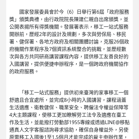
國家發展委員會於今（6）日舉行第6屆「政府服務
獎」頒獎典禮，由行政院院長陳建仁親自出席頒獎，並
公開表揚所有得獎機關。發展署表示，移工一站式服務
開辦前，歷經2年的設計及規劃，多次與勞保局、移民
署、健保署、各地方政府及相關團體討論，克服26個政
府機關作業程序及7個資訊系統整合的挑戰，並歷經數
次與各方共同研商講習課程內容，提供移工友善良好的
入國講習，提供便捷申辦程序，是一個跨政府機關協作
的政府服務。
「移工一站式服務」提供初來臺灣的家事移工一個
舒適且合宜處所，並完成8小時的入國講習，課程涵蓋
生活適應、衛教健保、職業安全、聘僱法令權益保障等
4大主題課程，使移工更加瞭解勞工法令及適應在臺工
作及生活，並能撥打勞動部1955專線或透過LINE@移點
通真人文字客服諮詢尋求協助，確保自身權益外，另使
原需移工入國後1至1.5個月才能完成的雇主申辦作業，