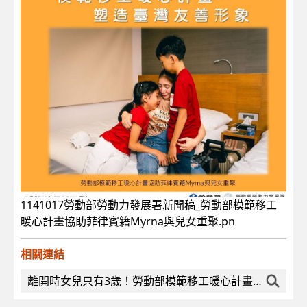
1141017勞動部勞動力發展署新聞稿_勞動部模範移工
暖心計畫協助菲律賓籍Myrna與兒女重聚.pn
相關連結
離開時女兒只有3歲！勞動部模範移工暖心計畫助菲律賓移工與女兒重聚