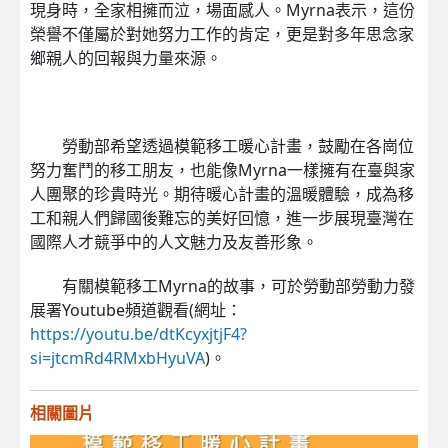
現身時，全家相擁而泣，場面感人。Myrna表示，這份
榮譽不僅屬於對她努力工作的肯定，更是對多年思念家
鄉親人的回報與力量來源。
勞動部希望透過模範移工暖心計畫，鼓勵在各崗位
努力奮鬥的移工朋友，也能像Myrna一樣擁有在臺與家
人團聚的珍貴時光。期待暖心計畫的溫暖體驗，成為移
工和親人們歸國後難忘的美好回憶，進一步展現臺灣在
國際人才競爭中的人文魅力及友善形象。
有關模範移工Myrna的故事，可於勞動部勞動力發
展署Youtube頻道觀看(網址：
https://youtu.be/dtKcyxjtjF4?
si=jtcmRd4RMxbHyuVA
)。
相關圖片