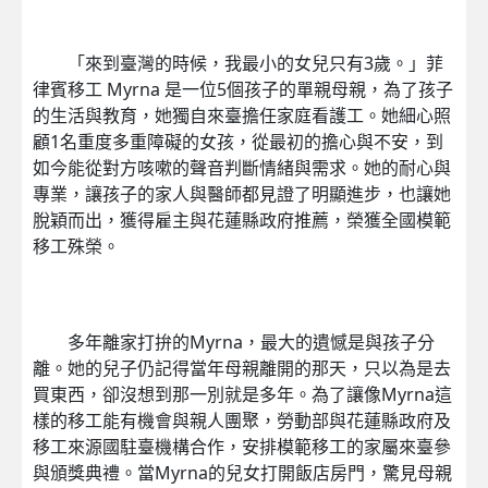
「來到臺灣的時候，我最小的女兒只有3歲。」菲
律賓移工 Myrna 是一位5個孩子的單親母親，為了孩子
的生活與教育，她獨自來臺擔任家庭看護工。她細心照
顧1名重度多重障礙的女孩，從最初的擔心與不安，到
如今能從對方咳嗽的聲音判斷情緒與需求。她的耐心與
專業，讓孩子的家人與醫師都見證了明顯進步，也讓她
脫穎而出，獲得雇主與花蓮縣政府推薦，榮獲全國模範
移工殊榮。
多年離家打拚的Myrna，最大的遺憾是與孩子分
離。她的兒子仍記得當年母親離開的那天，只以為是去
買東西，卻沒想到那一別就是多年。為了讓像Myrna這
樣的移工能有機會與親人團聚，勞動部與花蓮縣政府及
移工來源國駐臺機構合作，安排模範移工的家屬來臺參
與頒獎典禮。當Myrna的兒女打開飯店房門，驚見母親