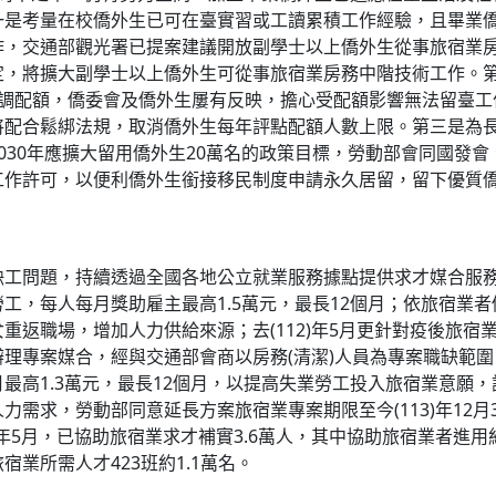
一是考量在校僑外生已可在臺實習或工讀累積工作經驗，且畢業
作，交通部觀光署已提案建議開放副學士以上僑外生從事旅宿業
定，將擴大副學士以上僑外生可從事旅宿業房務中階技術工作。
上調配額，僑委會及僑外生屢有反映，擔心受配額影響無法留臺工
將配合鬆綁法規，取消僑外生每年評點配額人數上限。第三是為
030年應擴大留用僑外生20萬名的政策目標，勞動部會同國發
工作許可，以便利僑外生銜接移民制度申請永久居留，留下優質
問題，持續透過全國各地公立就業服務據點提供求才媒合服務
工，每人每月獎助雇主最高1.5萬元，最長12個月；依旅宿業
重返職場，增加人力供給來源；去(112)年5月更針對疫後旅
理專案媒合，經與交通部會商以房務(清潔)人員為專案職缺範
最高1.3萬元，最長12個月，以提高失業勞工投入旅宿業意願，該
力需求，勞動部同意延長方案旅宿業專案期限至今(113)年12
3年5月，已協助旅宿業求才補實3.6萬人，其中協助旅宿業者進用約
業所需人才423班約1.1萬名。