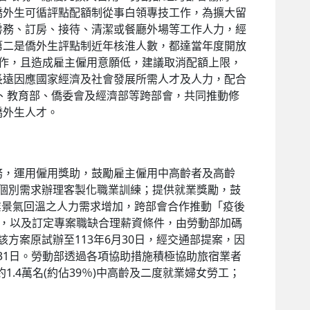
僑外生可循評點配額制從事白領專技工作，為擴大留
房務、訂房、接待、清潔或餐廳外場等工作人力，經
第二是僑外生評點制近年核淮人數，都達當年度開放
作，且造成雇主僱用意願低，建議取消配額上限，
長遠因應國家經濟及社會發展所需人才及人力，配合
會、教育部、僑委會及經濟部等跨部會，共同推動修
僑外生人才。
，運用僱用獎助，鼓勵雇主僱用中高齡者及高齡
者個別需求辦理客製化職業訓練；提供就業獎勵，鼓
宿業景氣回溫之人力需求增加，跨部會合作推動「疫後
圍，以及訂定專案職缺合理薪資條件，由勞動部加碼
方案原試辦至113年6月30日，經交通部提案，因
月31日。勞動部透過各項協助措施積極協助旅宿業者
1.4萬名(約佔39％)中高齡及二度就業婦女勞工；