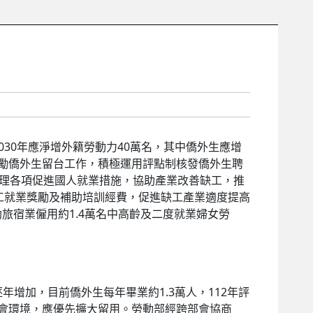
30年應淨增外籍勞動力40萬名，其中僑外生應增
鼓勵僑外生留台工作，積極運用評點制核發僑外生聘
極辦理各項促進國人就業措施，協助產業改善缺工，推
勞工就業獎勵及補助培訓經費，促進缺工產業適度提高
助旅宿業僱用約1.4萬名中高齡及二度就業婦女勞
加，目前僑外生每年畢業約1.3萬人，112年評
社會環境，應優先擴大留用。勞動部經跨部會協商