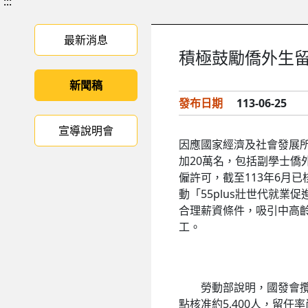
:::
最新消息
積極鼓勵僑外生留
新聞稿
發布日期
113-06-25
宣導說明會
因應國家經濟及社會發展所
加20萬名，包括副學士僑
僱許可，截至113年6月
動「55plus壯世代就
合理薪資條件，吸引中高齡
工。
勞動部說明，國發會攬才
點核准約5,400人，留