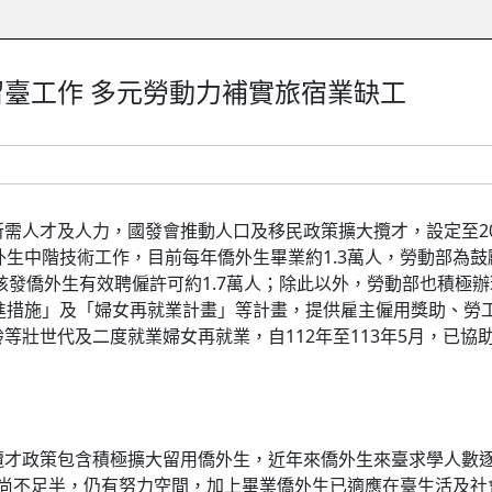
臺工作 多元勞動力補實旅宿業缺工
需人才及人力，國發會推動人口及移民政策擴大攬才，設定至20
外生中階技術工作，目前每年僑外生畢業約1.3萬人，勞動部為
已核發僑外生有效聘僱許可約1.7萬人；除此以外，勞動部也積
業促進措施」及「婦女再就業計畫」等計畫，提供雇主僱用獎助、
等壯世代及二度就業婦女再就業，自112年至113年5月，已協
政策包含積極擴大留用僑外生，近年來僑外生來臺求學人數逐年增
任率尚不足半，仍有努力空間，加上畢業僑外生已適應在臺生活及