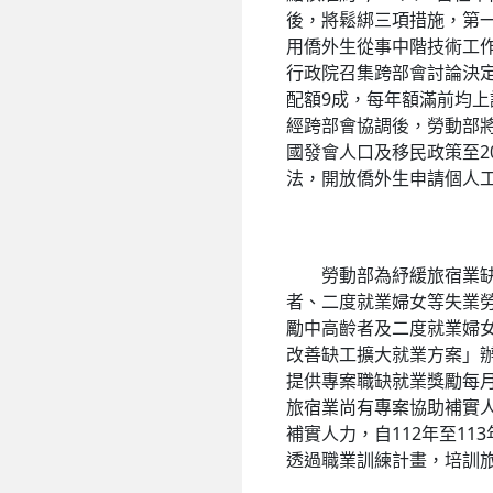
後，將鬆綁三項措施，第
用僑外生從事中階技術工
行政院召集跨部會討論決
配額9成，每年額滿前均
經跨部會協調後，勞動部
國發會人口及移民政策至2
法，開放僑外生申請個人
勞動部為紓緩旅宿業缺工
者、二度就業婦女等失業勞
勵中高齡者及二度就業婦女
改善缺工擴大就業方案」辦
提供專案職缺就業獎勵每月
旅宿業尚有專案協助補實人
補實人力，自112年至11
透過職業訓練計畫，培訓旅宿