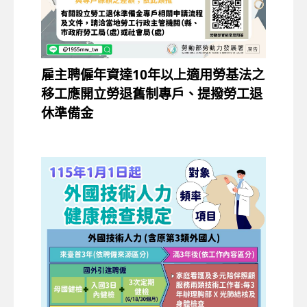
雇主聘僱年資達10年以上適用勞基法之
移工應開立勞退舊制專戶、提撥勞工退
休準備金