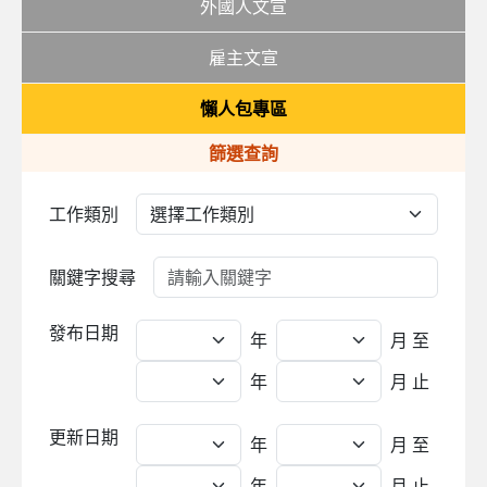
外國人文宣
雇主文宣
懶人包專區
篩選查詢
工作類別
關鍵字搜尋
發布日期
年
月
至
年
月 止
更新日期
年
月
至
年
月 止