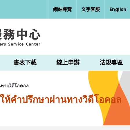
網站導覽
文字客服
English
書表下載
線上申辦
法規專區
ทางวิดีโอคอล
ให้คำปรึกษาผ่านทางวิดีโอคอล