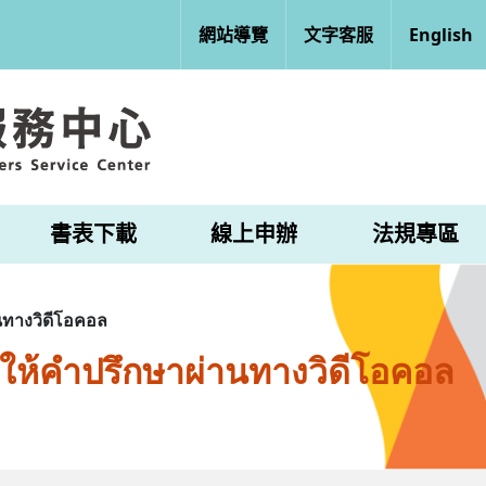
網站導覽
文字客服
English
書表下載
線上申辦
法規專區
ทางวิดีโอคอล
ให้คำปรึกษาผ่านทางวิดีโอคอล