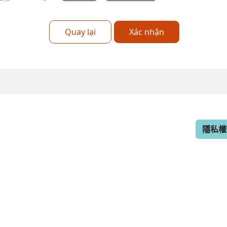
Quay lại
Xác nhận
隱私權