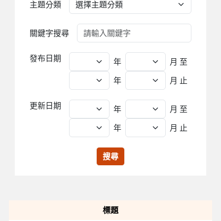
主題分類
關鍵字搜尋
發布日期
年
月
至
年
月 止
更新日期
年
月
至
年
月 止
搜尋
標題