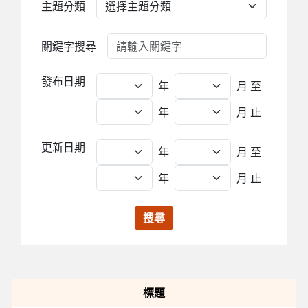
主題分類
關鍵字搜尋
發布日期
年
月
至
年
月 止
更新日期
年
月
至
年
月 止
搜尋
標題