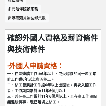
多元陪伴照顧服務
商港碼頭貨物裝卸集散
確認外國人資格及薪資條件
與技術條件
·外國人申請資格：
一、在臺
連續
工作達
6年以上
，或受聘僱於同一雇主
累
計
工作
達6年以上
資深移工。
二、移工
曾累計
工作
達6年
以上出國後，
再次入國
工作
者，工作期間
累計
達
11年6個月以上
。
三、曾在臺工作
累計11年6個月以上
，且在臺工作期間
無違法情事
，
現已離境
之移工。