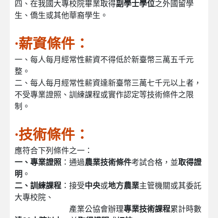
四、在我國大專校院畢業取得
副學士學位
之外國留學
生、僑生或其他華裔學生。
·薪資條件：
一、每人每月經常性薪資不得低於新臺幣三萬五千元
整。
二、每人每月經常性薪資達新臺幣三萬七千元以上者，
不受專業證照、訓練課程或實作認定等技術條件之限
制。
·技術條件：
應符合下列條件之一：
一、專業證照
：通過
農業技術條件
考試合格，並
取得證
明
。
二、訓練課程
：接受
中央
或
地方農業
主管機關或其委託
大專校院、
產業公協會辦理
專業技術課程
累計時數