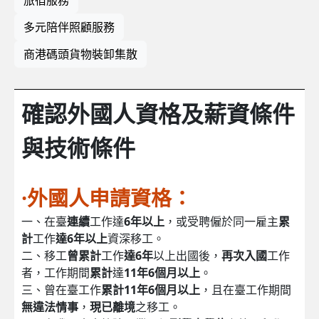
多元陪伴照顧服務
商港碼頭貨物裝卸集散
確認外國人資格及薪資條件
與技術條件
·外國人申請資格：
一、在臺
連續
工作達
6年以上
，或受聘僱於同一雇主
累
計
工作
達6年以上
資深移工。
二、移工
曾累計
工作
達6年
以上出國後，
再次入國
工作
者，工作期間
累計
達
11年6個月以上
。
三、曾在臺工作
累計11年6個月以上
，且在臺工作期間
無違法情事
，
現已離境
之移工。