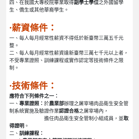
四、在我國大專校院畢業取得
副學士學位
之外國留學
生、僑生或其他華裔學生。
·薪資條件：
一、每人每月經常性薪資不得低於新臺幣三萬五千元
整。
二、每人每月經常性薪資達新臺幣三萬七千元以上者，
不受專業證照、訓練課程或實作認定等技術條件之限
制。
·技術條件：
應符合下列條件之一：
一、
專業證照：
於
農業部
辦理之屠宰場肉品衛生安全管
制系統實施及驗證作業
認證合格
之屠宰場內，
擔任肉品衛生安全管制小組成員，並
取
得證明
。
二、
訓練課程：