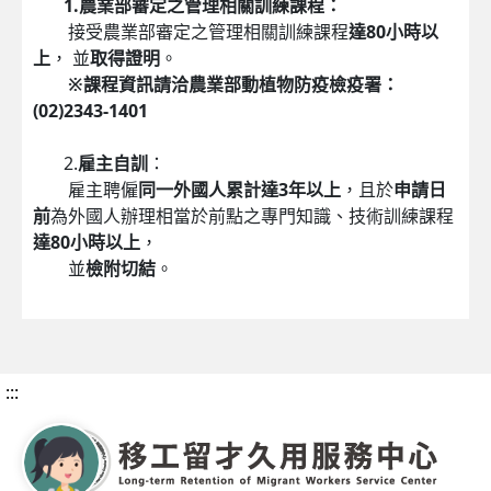
1.農業部審定之管理相關訓練課程：
接受農業部審定之管理相關訓練課程
達80小時以
上
， 並
取得證明
。
※課程資訊請洽農業部動植物防疫檢疫署：
(02)2343-1401
2.
雇主自訓
：
雇主聘僱
同一外國人累計達3年以上
，且於
申請日
前
為外國人辦理相當於前點之專門知識、技術訓練課程
達80小時以上
，
並
檢附切結
。
:::