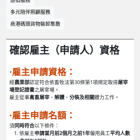
多元陪伴照顧服務
商港碼頭貨物裝卸集散
確認雇主（申請人）資格
·雇主申請資格：
經
農業部
認定符合依畜牧法第30條第1項規定取得
屠宰
場登記證書
之屠宰場。
雇主從事
禽畜屠宰
、
解體
、
分裝及相關
體力工作。
·雇主申請名額：
須
同時符合
以下條件：
依雇主
申請當月前2個月之前1年
僱用員工
平均人數