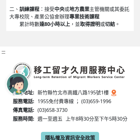
二、
訓練課程
：接受
中央
或
地方農業
主管機關或其委託
大專校院、產業公協會辦理
專業技術課程
累計時數
達80小時以上
，並
取得證明
或
切結
。
:::
服務地址:
新竹縣竹北市高鐵八路195號1樓
服務電話:
1955免付費專線 ； (03)659-1996
傳真電話:
(03)658-3730
服務時間:
週一至週五
上午8時30分至下午5時30分
隱私權及資訊安全政策