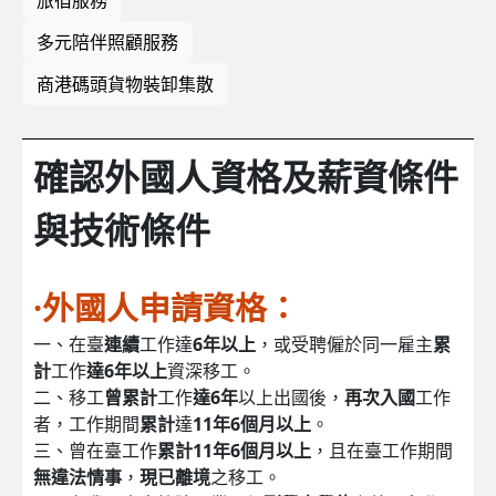
多元陪伴照顧服務
商港碼頭貨物裝卸集散
確認外國人資格及薪資條件
與技術條件
·外國人申請資格：
一、在臺
連續
工作達
6年以上
，或受聘僱於同一雇主
累
計
工作
達6年以上
資深移工。
二、移工
曾累計
工作
達6年
以上出國後，
再次入國
工作
者，工作期間
累計
達
11年6個月以上
。
三、曾在臺工作
累計11年6個月以上
，且在臺工作期間
無違法情事
，
現已離境
之移工。