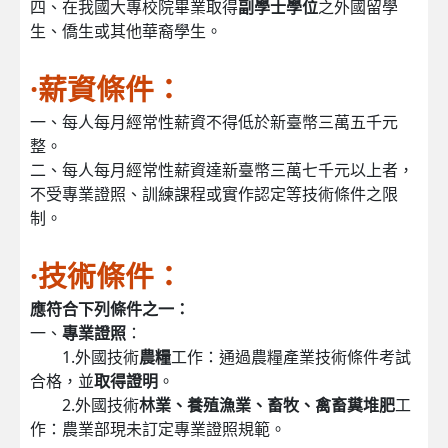
四、在我國大專校院畢業取得
副學士學位
之外國留學
生、僑生或其他華裔學生。
·薪資條件：
一、每人每月經常性薪資不得低於新臺幣三萬五千元
整。
二、每人每月經常性薪資達新臺幣三萬七千元以上者，
不受專業證照、訓練課程或實作認定等技術條件之限
制。
·技術條件：
應符合下列條件之一：
一、
專業證照
：
1.外國技術
農糧
工作：通過農糧產業技術條件考試
合格，並
取得證明
。
2.外國技術
林
業
、養殖漁業、畜牧、禽畜糞堆肥
工
作：農業部現未訂定專業證照規範。