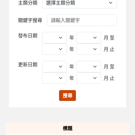
主題分類
關鍵字搜尋
發布日期
年
月
至
年
月 止
更新日期
年
月
至
年
月 止
搜尋
標題